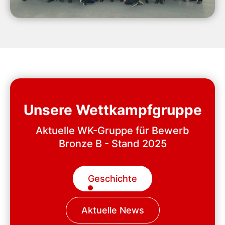
Unsere Wettkampfgruppe
Aktuelle WK-Gruppe für Bewerb
Bronze B - Stand 2025
Geschichte
Aktuelle News